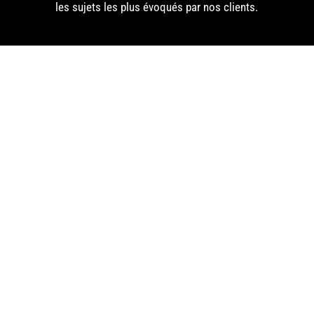
les sujets les plus évoqués par nos clients.
Graphiste à Montpellier : un allié indispensable
pour développer son identité visuelleDans un