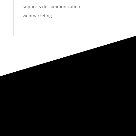
supports de communication
webmarketing