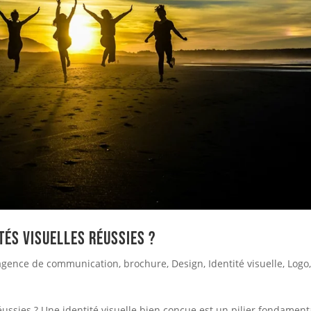
tés visuelles réussies ?
agence de communication
,
brochure
,
Design
,
Identité visuelle
,
Logo
éussies ? Une identité visuelle bien conçue est un pilier fondament