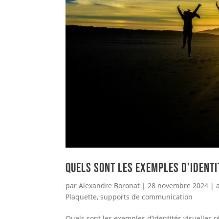
Quels sont les exemples d’identi
par
Alexandre Boronat
|
28 novembre 2024
|
Plaquette
,
supports de communication
Quels sont les exemples d’identités visuelles r