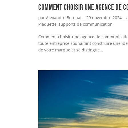
Comment choisir une agence de c
par
Alexandre Boronat
|
29 novembre 2024
|
Plaquette
,
supports de communication
Comment choisir une agence de communication 
toute entreprise souhaitant construire une ide
de votre marque et se distingue...