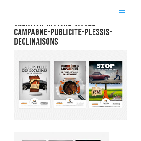
creation-affiche-visuel-
campagne-publicite-plessis-
declinaisons