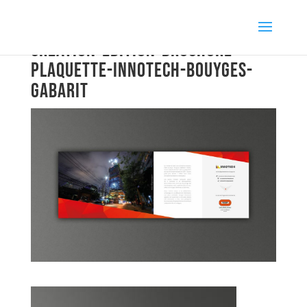
creation-edition-brochure-
plaquette-innotech-bouyges-
gabarit