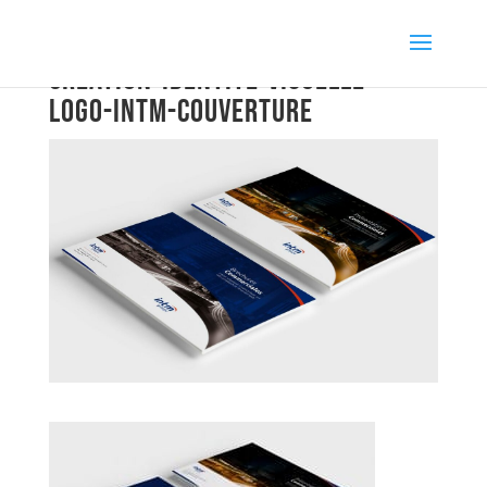
creation-identite-visuelle-
logo-intm-couverture