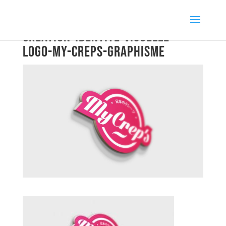
creation-identite-visuelle-
logo-my-creps-graphisme