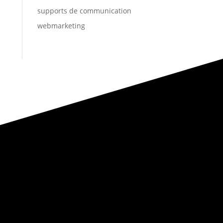
supports de communication
webmarketing