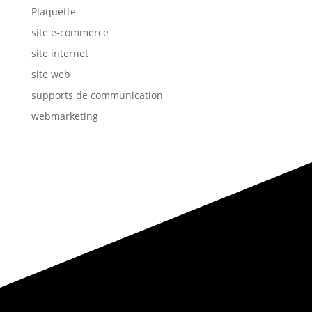
Plaquette
site e-commerce
site internet
site web
supports de communication
webmarketing