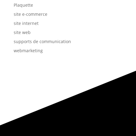
Plaquette
site e-commerce
site internet
site web
supports de communication
webmarketing