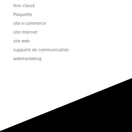
Non classé
Plaquette
site e-commerce
site internet
site web
supports de communication
webmarketing