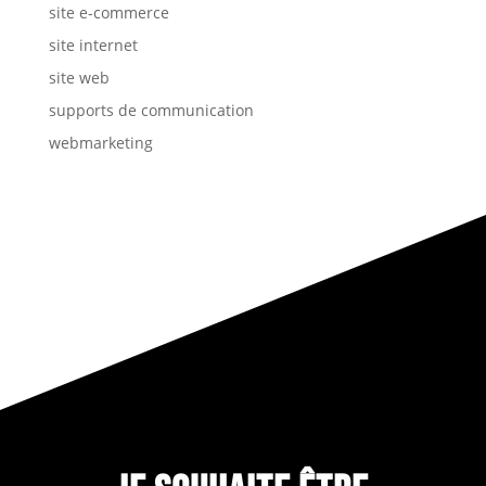
site e-commerce
site internet
site web
supports de communication
webmarketing