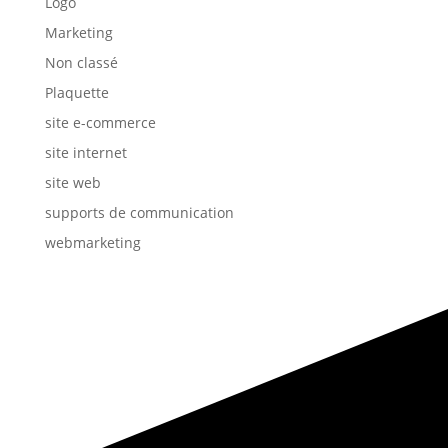
Logo
Marketing
Non classé
Plaquette
site e-commerce
site internet
site web
supports de communication
webmarketing